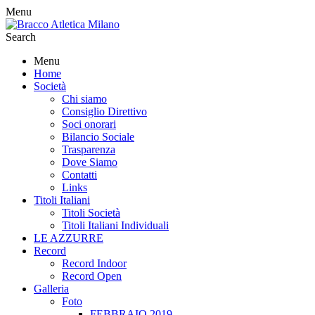
Menu
Search
Menu
Home
Società
Chi siamo
Consiglio Direttivo
Soci onorari
Bilancio Sociale
Trasparenza
Dove Siamo
Contatti
Links
Titoli Italiani
Titoli Società
Titoli Italiani Individuali
LE AZZURRE
Record
Record Indoor
Record Open
Galleria
Foto
FEBBRAIO 2019