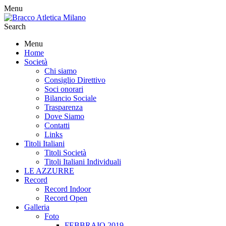
Menu
Search
Menu
Home
Società
Chi siamo
Consiglio Direttivo
Soci onorari
Bilancio Sociale
Trasparenza
Dove Siamo
Contatti
Links
Titoli Italiani
Titoli Società
Titoli Italiani Individuali
LE AZZURRE
Record
Record Indoor
Record Open
Galleria
Foto
FEBBRAIO 2019