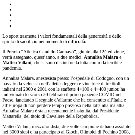
Lo sport trasmette i valori fondamentali della generosità e dello
spirito di sacrificio nei momenti di difficoltà.
Il Premio “Atletica Candido Cannavò”, giunto alla 12^ edizione,
verrà assegnato, quest’anno, a due medici:
Annalisa Malara
e
Matteo Villani
, che si sono distinti nella lotta contro la terribile
pandemia.
Annalisa Malara, anestesista presso l’ospedale di Codogno, con un
passato da velocista nell’atletica leggera e vincitrice di tre titoli
italiani nel 2000 e 2001 con le staffette 4×100 e 4×400 junior, ha
individuato lo scorso 20 febbraio il primo paziente COVID nel
Paese, lanciando il segnale d’allarme che ha consentito all’Italia e
all’Europa di non perdere tempo prezioso nella lotta alla malattia.
Annalisa Malara è stata recentemente insignita, dal Presidente
Mattarella, del titolo di Cavaliere della Repubblica.
Matteo Villani, mezzofondista, due volte campione italiano assoluto
nei 3000 siepi e ha partecipato ai Giochi Olimpici di Pechino 2008,