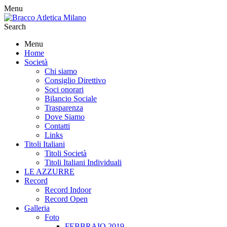
Menu
Search
Menu
Home
Società
Chi siamo
Consiglio Direttivo
Soci onorari
Bilancio Sociale
Trasparenza
Dove Siamo
Contatti
Links
Titoli Italiani
Titoli Società
Titoli Italiani Individuali
LE AZZURRE
Record
Record Indoor
Record Open
Galleria
Foto
FEBBRAIO 2019