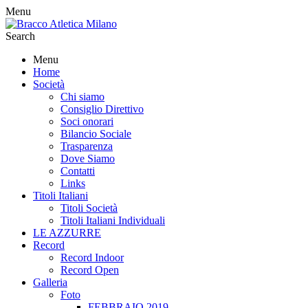
Menu
Search
Menu
Home
Società
Chi siamo
Consiglio Direttivo
Soci onorari
Bilancio Sociale
Trasparenza
Dove Siamo
Contatti
Links
Titoli Italiani
Titoli Società
Titoli Italiani Individuali
LE AZZURRE
Record
Record Indoor
Record Open
Galleria
Foto
FEBBRAIO 2019