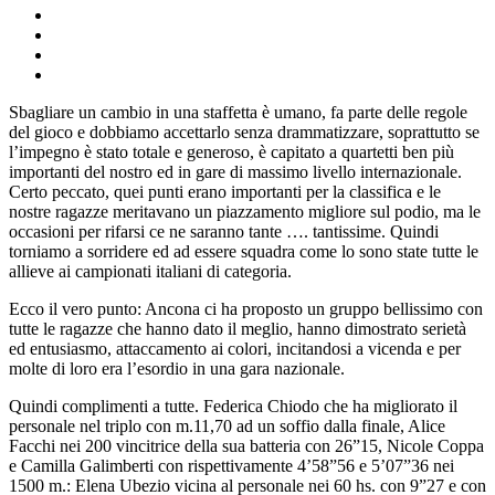
Sbagliare un cambio in una staffetta è umano, fa parte delle regole
del gioco e dobbiamo accettarlo senza drammatizzare, soprattutto se
l’impegno è stato totale e generoso, è capitato a quartetti ben più
importanti del nostro ed in gare di massimo livello internazionale.
Certo peccato, quei punti erano importanti per la classifica e le
nostre ragazze meritavano un piazzamento migliore sul podio, ma le
occasioni per rifarsi ce ne saranno tante …. tantissime. Quindi
torniamo a sorridere ed ad essere squadra come lo sono state tutte le
allieve ai campionati italiani di categoria.
Ecco il vero punto: Ancona ci ha proposto un gruppo bellissimo con
tutte le ragazze che hanno dato il meglio, hanno dimostrato serietà
ed entusiasmo, attaccamento ai colori, incitandosi a vicenda e per
molte di loro era l’esordio in una gara nazionale.
Quindi complimenti a tutte. Federica Chiodo che ha migliorato il
personale nel triplo con m.11,70 ad un soffio dalla finale, Alice
Facchi nei 200 vincitrice della sua batteria con 26”15, Nicole Coppa
e Camilla Galimberti con rispettivamente 4’58”56 e 5’07”36 nei
1500 m.: Elena Ubezio vicina al personale nei 60 hs. con 9”27 e con