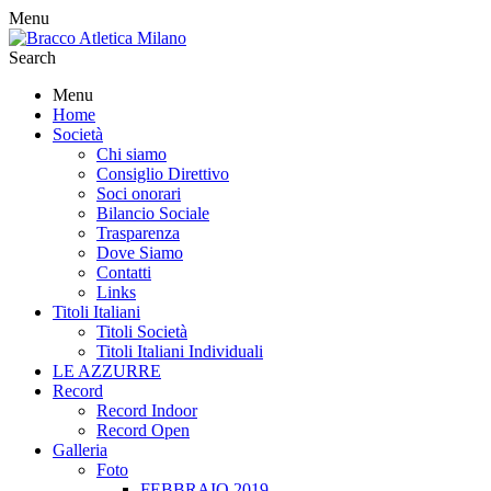
Menu
Search
Menu
Home
Società
Chi siamo
Consiglio Direttivo
Soci onorari
Bilancio Sociale
Trasparenza
Dove Siamo
Contatti
Links
Titoli Italiani
Titoli Società
Titoli Italiani Individuali
LE AZZURRE
Record
Record Indoor
Record Open
Galleria
Foto
FEBBRAIO 2019