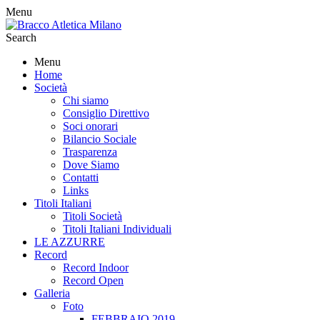
Menu
Search
Menu
Home
Società
Chi siamo
Consiglio Direttivo
Soci onorari
Bilancio Sociale
Trasparenza
Dove Siamo
Contatti
Links
Titoli Italiani
Titoli Società
Titoli Italiani Individuali
LE AZZURRE
Record
Record Indoor
Record Open
Galleria
Foto
FEBBRAIO 2019