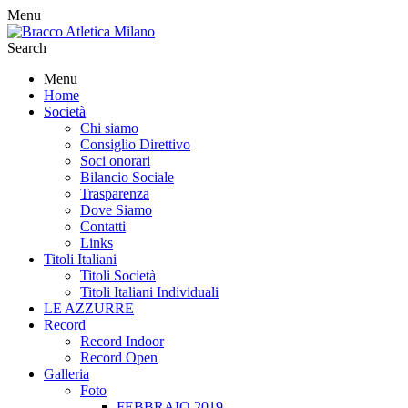
Menu
Search
Menu
Home
Società
Chi siamo
Consiglio Direttivo
Soci onorari
Bilancio Sociale
Trasparenza
Dove Siamo
Contatti
Links
Titoli Italiani
Titoli Società
Titoli Italiani Individuali
LE AZZURRE
Record
Record Indoor
Record Open
Galleria
Foto
FEBBRAIO 2019