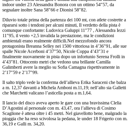
indoor under 23 Alessandra Bonora con un ottimo 54″57, da
segnalare inoltre Sana 58″66 e Dionisi 58″82.
Diluvio totale prima della partenza dei 100 mt, con atlete costrette a
ripararsi sotto i tendoni per alcuni minuti, Il verdetto della pista è
comunque confortante: Ludovica Galuppi 11″77 , Alessandra Iezzi
11″95, il vento +2,5 invalida la prestazione, ma le condizioni
ambientali erano realmente difficili.Nel mezzofondo ancora
protagonista Breanna Selley nei 1500 vittoriosa in 4’36″91, alle sue
spalle Nicole Acerboni 4’37″50, Nicole Coppa 4’43″31 e
finalmente nuovamente in pista dopo un infortunio Serena Frolli in
4’43″81. Ottocento metri che vedono una brillante Camilla
Galimberti avere la meglio su Sofia Camagna rispettivamente in
2’17″59 e 2’17″99.
Il salto triplo vede la conferma dell’allieva Erika Saraceni che balza
a m. 12,37 davanti a Michela Amboni m.11,19; nell’alto sia Galletti
che Marchetti valicano l’asticella posta a m.1,64.
Il lancio del disco aveva aperto le gare con una bravissima Clelia
D’Agostini al personale con m. 43,47, ora l’allieva di Cosimo
Scaglione è attesa oltre i 45 metri. Nel giavellotto bene, malgrado la
pioggia che ha reso scivolosa la pedana, le under 18 Frigerio con m.
36,19 e Galli m. 34,20.