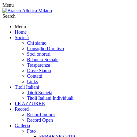
Menu
Search
Menu
Home
Società
Chi siamo
Consiglio Direttivo
Soci onorari
Bilancio Sociale
Trasparenza
Dove Siamo
Contatti
Links
Titoli Italiani
Titoli Società
Titoli Italiani Individuali
LE AZZURRE
Record
Record Indoor
Record Open
Galleria
Foto
FEBBRAIO 2019