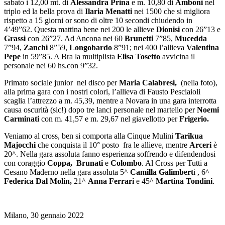
sabato i 12,00 mt. di
Alessandra Prina
e m. 10,80 di
Amboni
nel
triplo ed la bella prova di
Ilaria Menatti
nei 1500 che si migliora
rispetto a 15 giorni or sono di oltre 10 secondi chiudendo in
4’49”62. Questa mattina bene nei 200 le allieve
Dionisi
con 26”13 e
Grassi
con 26”27. Ad Ancona nei 60
Brunetti
7”85,
Mucedda
7”94,
Zanchi
8”59,
Longobardo
8”91; nei 400 l’allieva
Valentina
Pepe
in 59”85. A Bra la multiplista
Elisa Tosetto
avvicina il
personale nei 60 hs.con 9”32.
Primato sociale junior nel disco per
Maria Calabresi,
(nella foto),
alla prima gara con i nostri colori, l’allieva di Fausto Pesciaioli
scaglia l’attrezzo a m. 45,39, mentre a Novara in una gara interrotta
causa oscurità (sic!) dopo tre lanci personale nel martello per
Noemi
Carminati
con m. 41,57 e m. 29,67 nel giavellotto per
Frigerio.
Veniamo al cross, ben si comporta alla Cinque Mulini
Tarikua
Majocchi
che conquista il 10° posto fra le allieve, mentre
Arceri
è
20^. Nella gara assoluta fanno esperienza soffrendo e difendendosi
con coraggio
Coppa, Brunati
e
Colombo
. Al Cross per Tutti a
Cesano Maderno nella gara assoluta 5^
Camilla Galimbert
i , 6^
Federica Dal Molin,
21^
Anna Ferrari
e 45^
Martina Tondini
.
Milano, 30 gennaio 2022