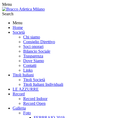
Menu
Search
Menu
Home
Società
Chi siamo
Consiglio Direttivo
Soci onorari
Bilancio Sociale
Trasparenza
Dove Siamo
Contatti
Links
Titoli Italiani
Titoli Società
Titoli Italiani Individuali
LE AZZURRE
Record
Record Indoor
Record Open
Galleria
Foto
FEBBRAIO 2019