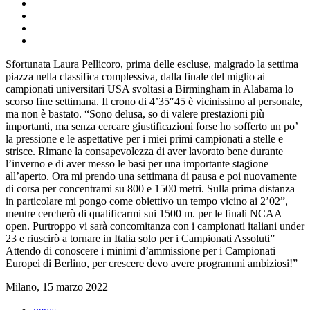
Sfortunata Laura Pellicoro, prima delle escluse, malgrado la settima
piazza nella classifica complessiva, dalla finale del miglio ai
campionati universitari USA svoltasi a Birmingham in Alabama lo
scorso fine settimana. Il crono di 4’35″45 è vicinissimo al personale,
ma non è bastato. “Sono delusa, so di valere prestazioni più
importanti, ma senza cercare giustificazioni forse ho sofferto un po’
la pressione e le aspettative per i miei primi campionati a stelle e
strisce. Rimane la consapevolezza di aver lavorato bene durante
l’inverno e di aver messo le basi per una importante stagione
all’aperto. Ora mi prendo una settimana di pausa e poi nuovamente
di corsa per concentrami su 800 e 1500 metri. Sulla prima distanza
in particolare mi pongo come obiettivo un tempo vicino ai 2’02”,
mentre cercherò di qualificarmi sui 1500 m. per le finali NCAA
open. Purtroppo vi sarà concomitanza con i campionati italiani under
23 e riuscirò a tornare in Italia solo per i Campionati Assoluti”
Attendo di conoscere i minimi d’ammissione per i Campionati
Europei di Berlino, per crescere devo avere programmi ambiziosi!”
Milano, 15 marzo 2022