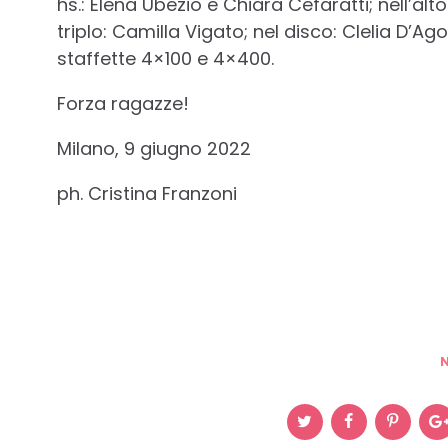
hs.: Elena Ubezio e Chiara Cefaratti; nell’alt
triplo: Camilla Vigato; nel disco: Clelia D’Ag
staffette 4×100 e 4×400.
Forza ragazze!
Milano, 9 giugno 2022
ph. Cristina Franzoni