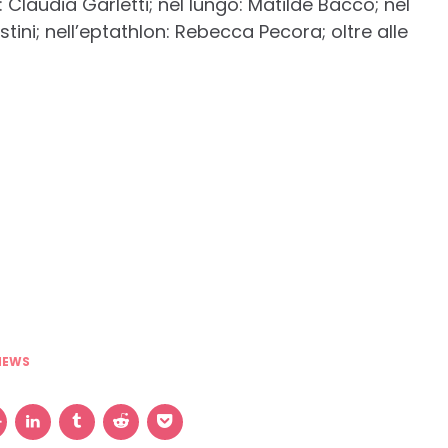
o: Claudia Garletti; nel lungo: Matilde Bacco; nel
ostini; nell’eptathlon: Rebecca Pecora; oltre alle
NEWS