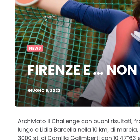
NEWS
FIRENZE E … NON
GIUGNO 9, 2022
Archiviato il Challenge con buoni risultati, fra
lungo e Lidia Barcella nella 10 km, di marcia,
3000 st. di Camilla Galimberti con 10’47”63