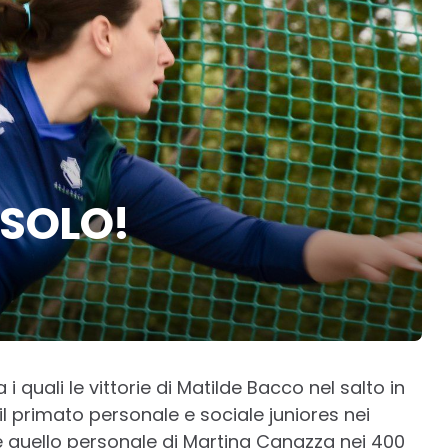
 SOLO!
 i quali le vittorie di Matilde Bacco nel salto in
 il primato personale e sociale juniores nei
 e quello personale di Martina Canazza nei 400