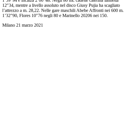
1’59″94 e Incalza 2’00″48. Negli 80 mt. cadette caterina Iannetta
12″34, mentre a livello assoluto nel disco Giusy Pujia ha scagliato
l’attrezzo a m. 28,22. Nelle gare maschili Abebe Affronti nei 600 m.
1’32″90, Flores 10″76 negli 80 e Marinello 20206 nei 150.
Milano 21 marzo 2021