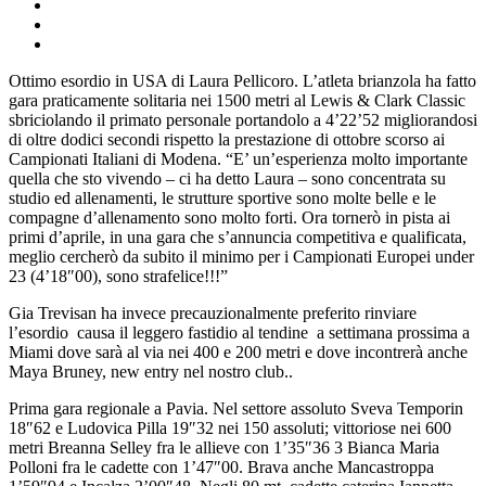
Ottimo esordio in USA di Laura Pellicoro. L’atleta brianzola ha fatto
gara praticamente solitaria nei 1500 metri al Lewis & Clark Classic
sbriciolando il primato personale portandolo a 4’22’52 migliorandosi
di oltre dodici secondi rispetto la prestazione di ottobre scorso ai
Campionati Italiani di Modena. “E’ un’esperienza molto importante
quella che sto vivendo – ci ha detto Laura – sono concentrata su
studio ed allenamenti, le strutture sportive sono molte belle e le
compagne d’allenamento sono molto forti. Ora tornerò in pista ai
primi d’aprile, in una gara che s’annuncia competitiva e qualificata,
meglio cercherò da subito il minimo per i Campionati Europei under
23 (4’18″00), sono strafelice!!!”
Gia Trevisan ha invece precauzionalmente preferito rinviare
l’esordio causa il leggero fastidio al tendine a settimana prossima a
Miami dove sarà al via nei 400 e 200 metri e dove incontrerà anche
Maya Bruney, new entry nel nostro club..
Prima gara regionale a Pavia. Nel settore assoluto Sveva Temporin
18″62 e Ludovica Pilla 19″32 nei 150 assoluti; vittoriose nei 600
metri Breanna Selley fra le allieve con 1’35″36 3 Bianca Maria
Polloni fra le cadette con 1’47″00. Brava anche Mancastroppa