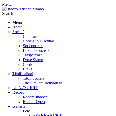
Menu
Search
Menu
Home
Società
Chi siamo
Consiglio Direttivo
Soci onorari
Bilancio Sociale
Trasparenza
Dove Siamo
Contatti
Links
Titoli Italiani
Titoli Società
Titoli Italiani Individuali
LE AZZURRE
Record
Record Indoor
Record Open
Galleria
Foto
FEBBRAIO 2019